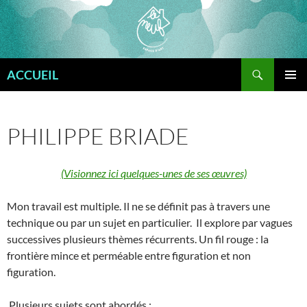
Aller
au
contenu
Recherche
ACCUEIL
MENU
PRINCI
PHILIPPE BRIADE
(Visionnez ici quelques-unes de ses œuvres)
Mon travail est multiple. Il ne se définit pas à travers une
technique ou par un sujet en particulier. Il explore par vagues
successives plusieurs thèmes récurrents. Un fil rouge : la
frontière mince et perméable entre figuration et non
figuration.
Plusieurs sujets sont abordés :