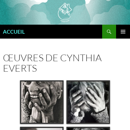
Aller
au
contenu
Recherche
ACCUEIL
MENU
PRINCI
ŒUVRES DE CYNTHIA
EVERTS