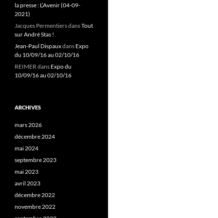
la presse : L’Avenir (04-09-
2021)
Jacques Permentiers
dans
Tout
sur André Stas !
Jean-Paul Dispaux
dans
Expo
du 10/09/16 au 02/10/16
REIMER
dans
Expo du
10/09/16 au 02/10/16
ARCHIVES
mars 2026
décembre 2024
mai 2024
septembre 2023
mai 2023
avril 2023
décembre 2022
novembre 2022