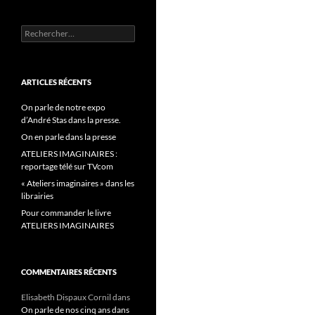
Rechercher :
ARTICLES RÉCENTS
On parle de notre expo
d’André Stas dans la presse.
On en parle dans la presse
ATELIERS IMAGINAIRES :
reportage télé sur TVcom
« Ateliers imaginaires » dans les
librairies
Pour commander le livre
ATELIERS IMAGINAIRES
COMMENTAIRES RÉCENTS
Elisabeth Dispaux Cornil
dans
On parle de nos cinq ans dans