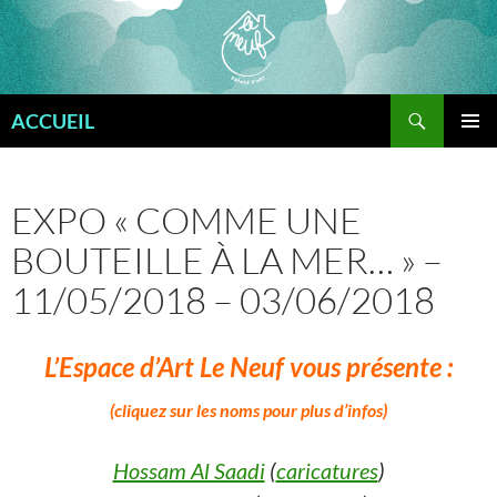
Aller
au
contenu
Recherche
ACCUEIL
MENU
PRINCI
EXPO « COMME UNE
BOUTEILLE À LA MER… » –
11/05/2018 – 03/06/2018
L’Espace d’Art Le Neuf vous présente :
(cliquez sur les noms pour plus d’infos)
Hossam Al Saadi
(
caricatures
)