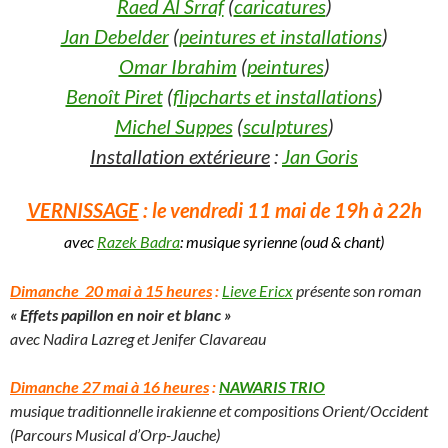
Raed Al Srraf
(
caricatures
)
Jan Debelder
(
peintures et installations
)
Omar Ibrahim
(
peintures
)
Benoît Piret
(
flipcharts et installations
)
Michel Suppes
(
sculptures
)
Installation extérieure
:
Jan Goris
VERNISSAGE
: le vendredi 11 mai de 19h à 22h
avec
Razek Badra
: musique syrienne (oud & chant)
Dimanche 20 mai à 15 heures
:
Lieve Ericx
présente son roman
« Effets papillon en noir et blanc »
avec Nadira Lazreg et Jenifer Clavareau
Dimanche 27 mai à 16 heures
:
NAWARIS TRIO
musique traditionnelle irakienne et compositions Orient/Occident
(Parcours Musical d’Orp-Jauche)