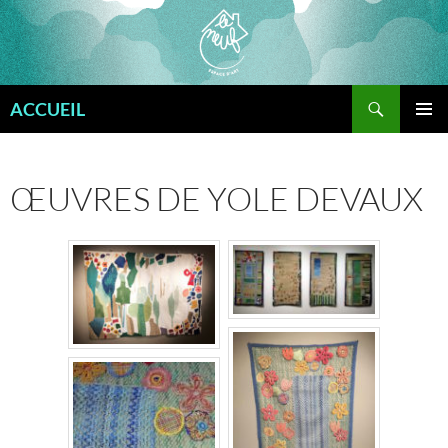
Aller
au
contenu
Recherche
ACCUEIL
MENU
PRINCI
ŒUVRES DE YOLE DEVAUX