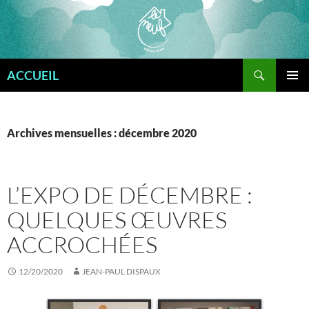
Aller
au
contenu
Recherche
ACCUEIL
MENU
PRINCI
Archives mensuelles : décembre 2020
L’EXPO DE DÉCEMBRE :
QUELQUES ŒUVRES
ACCROCHÉES
12/20/2020
JEAN-PAUL DISPAUX