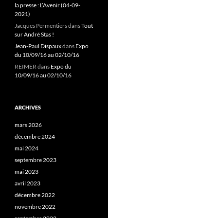
la presse : L’Avenir (04-09-
2021)
Jacques Permentiers
dans
Tout
sur André Stas !
Jean-Paul Dispaux
dans
Expo
du 10/09/16 au 02/10/16
REIMER
dans
Expo du
10/09/16 au 02/10/16
ARCHIVES
mars 2026
décembre 2024
mai 2024
septembre 2023
mai 2023
avril 2023
décembre 2022
novembre 2022