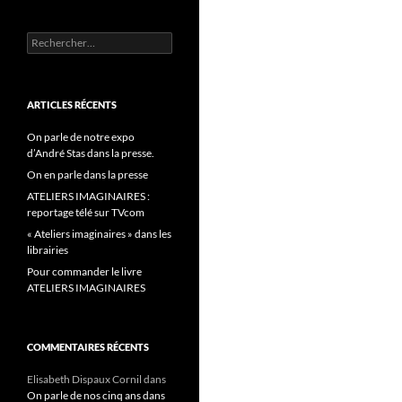
Rechercher :
ARTICLES RÉCENTS
On parle de notre expo
d’André Stas dans la presse.
On en parle dans la presse
ATELIERS IMAGINAIRES :
reportage télé sur TVcom
« Ateliers imaginaires » dans les
librairies
Pour commander le livre
ATELIERS IMAGINAIRES
COMMENTAIRES RÉCENTS
Elisabeth Dispaux Cornil
dans
On parle de nos cinq ans dans