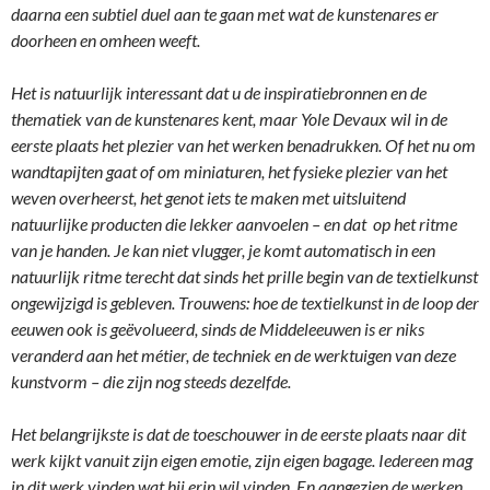
daarna een subtiel duel aan te gaan met wat de kunstenares er
doorheen en omheen weeft.
Het is natuurlijk interessant dat u de inspiratiebronnen en de
thematiek van de kunstenares kent, maar Yole Devaux wil in de
eerste plaats het plezier van het werken benadrukken.
Of het nu om
wandtapijten gaat of om miniaturen, het fysieke plezier van het
weven overheerst, het genot iets te maken met uitsluitend
natuurlijke producten die lekker aanvoelen – en dat op het ritme
van je handen. Je kan niet vlugger, je komt automatisch in een
natuurlijk ritme terecht dat sinds het prille begin van de textielkunst
ongewijzigd is gebleven. Trouwens: hoe de textielkunst in de loop der
eeuwen ook is geëvolueerd, sinds de Middeleeuwen is er niks
veranderd aan het métier, de techniek en de werktuigen van deze
kunstvorm – die zijn nog steeds dezelfde.
Het belangrijkste is dat de toeschouwer in de eerste plaats naar dit
werk kijkt vanuit zijn eigen emotie, zijn eigen bagage.
Iedereen mag
in dit werk vinden wat hij erin wil vinden. En aangezien de werken