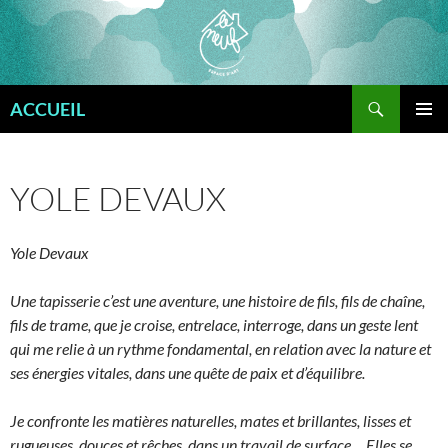
Aller
au
contenu
Recherche
ACCUEIL
MENU
PRINCI
YOLE DEVAUX
Yole Devaux
Une tapisserie c’est une aventure, une histoire de fils, fils de chaîne,
fils de trame, que je croise, entrelace, interroge, dans un geste lent
qui me relie à un rythme fondamental, en relation avec la nature et
ses énergies vitales, dans une quête de paix et d’équilibre.
Je confronte les matières naturelles, mates et brillantes, lisses et
rugueuses, douces et rêches, dans un travail de surface… Elles se