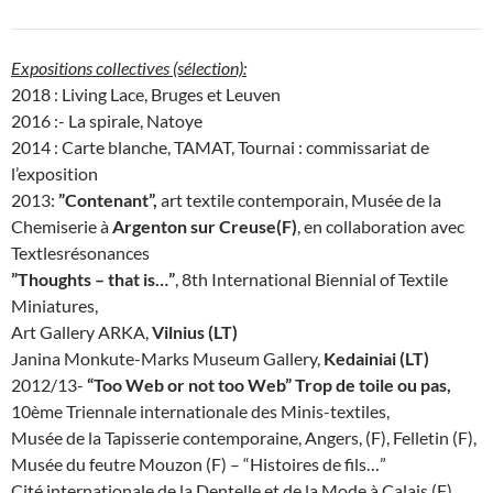
Expositions collectives (sélection):
2018 : Living Lace, Bruges et Leuven
2016 :- La spirale, Natoye
2014 : Carte blanche, TAMAT, Tournai : commissariat de
l’exposition
2013:
”Contenant”,
art textile contemporain, Musée de la
Chemiserie à
Argenton sur Creuse(F)
, en collaboration avec
Textlesrésonances
”Thoughts – that is…”
, 8th International Biennial of Textile
Miniatures,
Art Gallery ARKA,
Vilnius (LT)
Janina Monkute-Marks Museum Gallery,
Kedainiai (LT)
2012/13-
“Too Web or not too Web” Trop de toile ou pas,
10ème Triennale internationale des Minis-textiles,
Musée de la Tapisserie contemporaine, Angers, (F), Felletin (F),
Musée du feutre Mouzon (F) – “Histoires de fils…”
Cité internationale de la Dentelle et de la Mode à Calais (F),