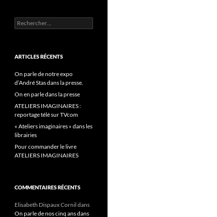
Rechercher :
ARTICLES RÉCENTS
On parle de notre expo
d’André Stas dans la presse.
On en parle dans la presse
ATELIERS IMAGINAIRES :
reportage télé sur TVcom
« Ateliers imaginaires » dans les
librairies
Pour commander le livre
ATELIERS IMAGINAIRES
COMMENTAIRES RÉCENTS
Elisabeth Dispaux Cornil
dans
On parle de nos cinq ans dans