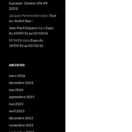
la presse : L’Avenir (04-09-
2021)
Jacques Permentiers
dans
Tout
sur André Stas !
Jean-Paul Dispaux
dans
Expo
du 10/09/16 au 02/10/16
REIMER
dans
Expo du
10/09/16 au 02/10/16
ARCHIVES
mars 2026
décembre 2024
mai 2024
septembre 2023
mai 2023
avril 2023
décembre 2022
novembre 2022