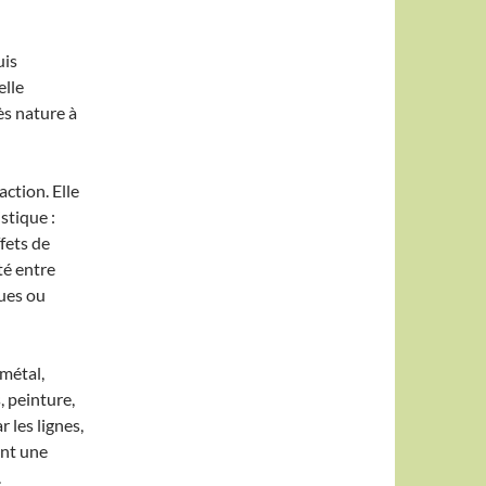
uis
elle
ès nature à
ction. Elle
stique :
ffets de
té entre
ues ou
 métal,
 peinture,
 les lignes,
ent une
.