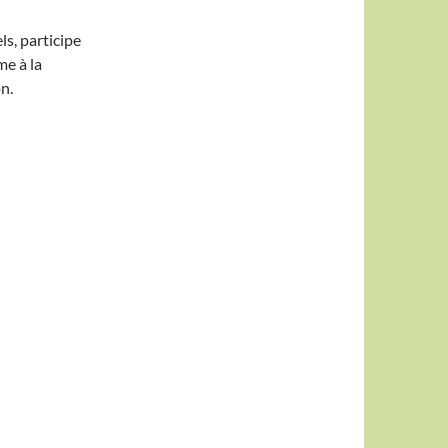
s, participe
me à la
n.