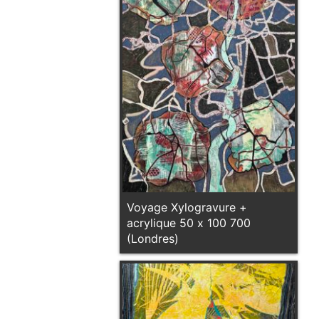
Voyage Xylogravure +
acrylique 50 x 100 700
(Londres)