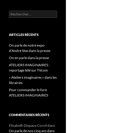
Rechercher :
ARTICLES RÉCENTS
On parle de notre expo
d’André Stas dans la presse.
On en parle dans la presse
ATELIERS IMAGINAIRES :
reportage télé sur TVcom
« Ateliers imaginaires » dans les
librairies
Pour commander le livre
ATELIERS IMAGINAIRES
COMMENTAIRES RÉCENTS
Elisabeth Dispaux Cornil
dans
On parle de nos cinq ans dans