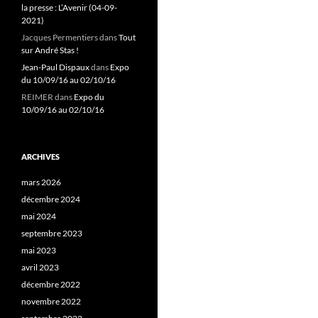
la presse : L’Avenir (04-09-
2021)
Jacques Permentiers
dans
Tout
sur André Stas !
Jean-Paul Dispaux
dans
Expo
du 10/09/16 au 02/10/16
REIMER
dans
Expo du
10/09/16 au 02/10/16
ARCHIVES
mars 2026
décembre 2024
mai 2024
septembre 2023
mai 2023
avril 2023
décembre 2022
novembre 2022