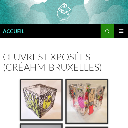
Aller
au
contenu
Recherche
ACCUEIL
MENU
PRINCI
ŒUVRES EXPOSÉES
(CRÉAHM-BRUXELLES)