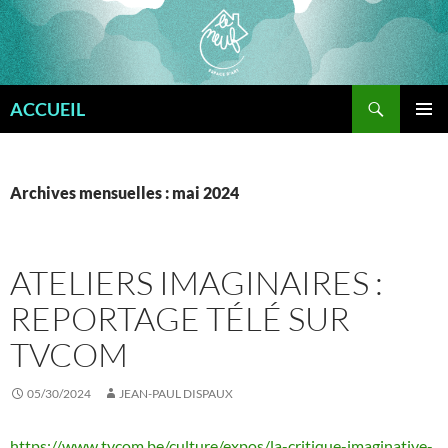
Aller
au
contenu
Recherche
ACCUEIL
MENU
PRINCI
Archives mensuelles : mai 2024
ATELIERS IMAGINAIRES :
REPORTAGE TÉLÉ SUR
TVCOM
05/30/2024
JEAN-PAUL DISPAUX
https://www.tvcom.be/culture/expos/la-critique-imaginative-