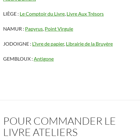
LIÈGE :
Le Comptoir du Livre
,
Livre Aux Trésors
NAMUR :
Papyrus
,
Point Virgule
JODOIGNE :
L’Ivre de papier
,
Librairie de la Bruyère
GEMBLOUX :
Antigone
POUR COMMANDER LE
LIVRE ATELIERS