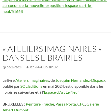
au-coeur-de-la-nouvelle-exposition-lespace-dart-le-
neuf/51668
« ATELIERS IMAGINAIRES »
DANS LES LIBRAIRIES
05/26/2024
JEAN-PAUL DISPAUX
Le livre
Ateliers imaginaires
, de
Joaquim Hernandez-Dispaux
,
publié par
SOL Editions
en mai 2024, est disponible dans les
librairies suivantes et à l’
Espace d’Art Le Neuf
:
BRUXELLES :
Peinture Fraîche
,
Passa Porta
,
CFC
,
Galerie
Albert Dumont