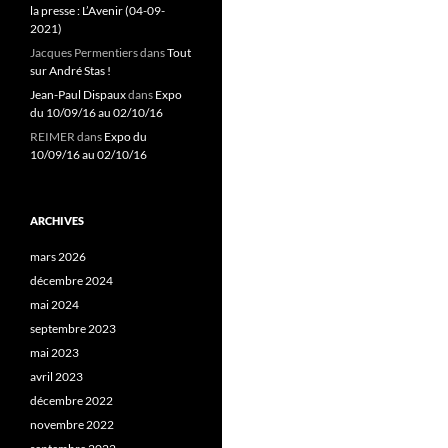
la presse : L’Avenir (04-09-
2021)
Jacques Permentiers
dans
Tout
sur André Stas !
Jean-Paul Dispaux
dans
Expo
du 10/09/16 au 02/10/16
REIMER
dans
Expo du
10/09/16 au 02/10/16
ARCHIVES
mars 2026
décembre 2024
mai 2024
septembre 2023
mai 2023
avril 2023
décembre 2022
novembre 2022