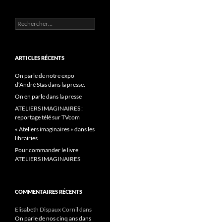
Rechercher :
ARTICLES RÉCENTS
On parle de notre expo
d’André Stas dans la presse.
On en parle dans la presse
ATELIERS IMAGINAIRES :
reportage télé sur TVcom
« Ateliers imaginaires » dans les
librairies
Pour commander le livre
ATELIERS IMAGINAIRES
COMMENTAIRES RÉCENTS
Elisabeth Dispaux Cornil
dans
On parle de nos cinq ans dans