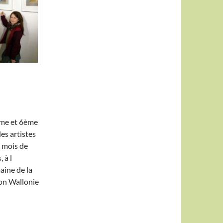
ème et 6ème
des artistes
 mois de
 à l
maine de la
ion Wallonie