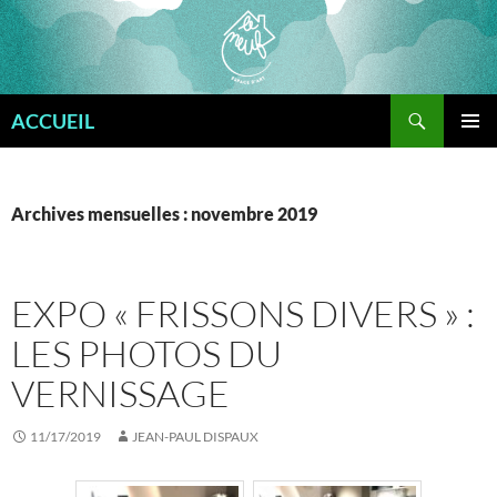
Aller
au
contenu
Recherche
ACCUEIL
MENU
PRINCI
Archives mensuelles : novembre 2019
EXPO « FRISSONS DIVERS » :
LES PHOTOS DU
VERNISSAGE
11/17/2019
JEAN-PAUL DISPAUX