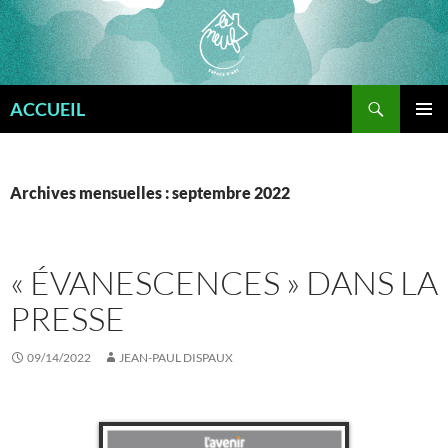
Aller
au
contenu
Recherche
ACCUEIL
MENU
PRINCI
Archives mensuelles : septembre 2022
« ÉVANESCENCES » DANS LA
PRESSE
09/14/2022
JEAN-PAUL DISPAUX