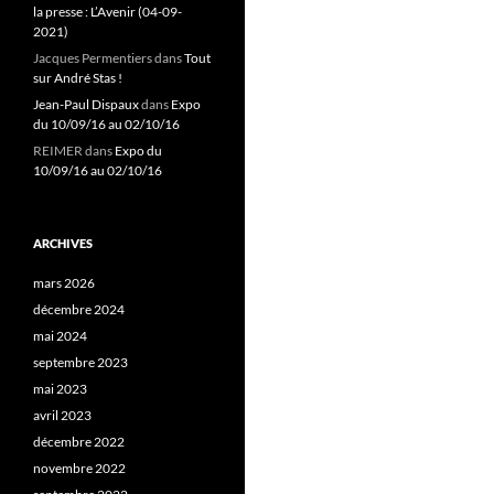
la presse : L’Avenir (04-09-
2021)
Jacques Permentiers
dans
Tout
sur André Stas !
Jean-Paul Dispaux
dans
Expo
du 10/09/16 au 02/10/16
REIMER
dans
Expo du
10/09/16 au 02/10/16
ARCHIVES
mars 2026
décembre 2024
mai 2024
septembre 2023
mai 2023
avril 2023
décembre 2022
novembre 2022