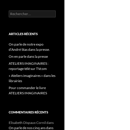
Rechercher :
ARTICLES RÉCENTS
On parle de notre expo
d’André Stas dans la presse.
On en parle dans la presse
ATELIERS IMAGINAIRES :
reportage télé sur TVcom
« Ateliers imaginaires » dans les
librairies
Pour commander le livre
ATELIERS IMAGINAIRES
COMMENTAIRES RÉCENTS
Elisabeth Dispaux Cornil
dans
On parle de nos cinq ans dans