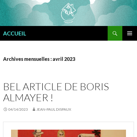
Aller
au
contenu
Recherche
ACCUEIL
MENU
PRINCI
Archives mensuelles : avril 2023
BEL ARTICLE DE BORIS
ALMAYER !
04/14/2023
JEAN-PAUL DISPAUX