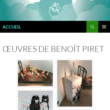
Aller
au
contenu
Recherche
ACCUEIL
MENU
PRINCI
ŒUVRES DE BENOÎT PIRET