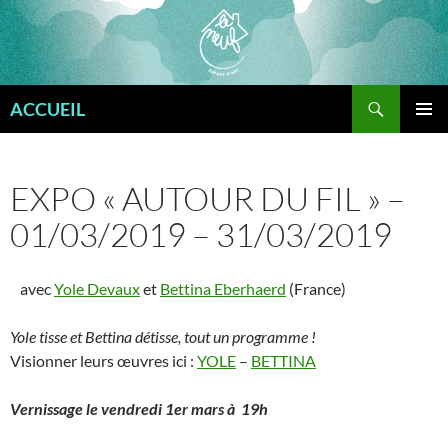
Aller
au
contenu
Recherche
ACCUEIL
MENU
PRINCI
EXPO « AUTOUR DU FIL » –
01/03/2019 – 31/03/2019
avec
Yole Devaux
et
Bettina Eberhaerd
(France)
Yole tisse et Bettina détisse, tout un programme !
Visionner leurs œuvres ici :
YOLE
–
BETTINA
Vernissage le vendredi 1er mars à 19h