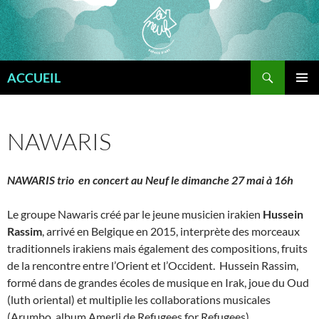
Aller
au
contenu
Recherche
ACCUEIL
MENU
PRINCI
NAWARIS
NAWARIS trio en concert au Neuf le dimanche 27 mai à 16h
Le groupe Nawaris créé par le jeune musicien irakien
Hussein
Rassim
, arrivé en Belgique en 2015, interprète des morceaux
traditionnels irakiens mais également des compositions, fruits
de la rencontre entre l’Orient et l’Occident. Hussein Rassim,
formé dans de grandes écoles de musique en Irak, joue du Oud
(luth oriental) et multiplie les collaborations musicales
(Arumbo, album Amerli de Refugees for Refugees).