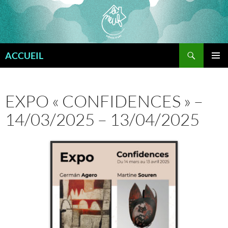
Aller
au
contenu
Recherche
ACCUEIL
MENU
PRINCI
EXPO « CONFIDENCES » –
14/03/2025 – 13/04/2025