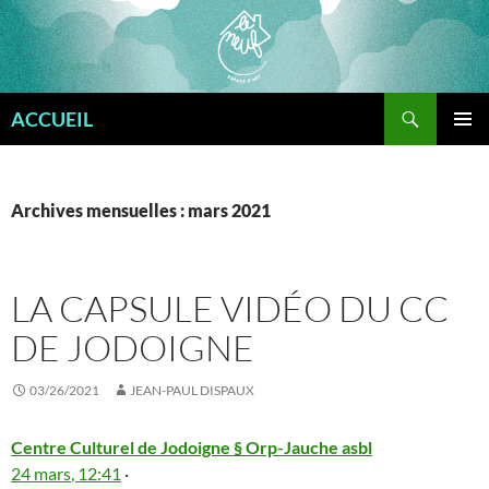
Aller
au
contenu
l
c
r
n
c
t
S
p
m
n
s
a
o
r
o
n
e
d
d
m
e
h
i
l
a
Recherche
ACCUEIL
MENU
PRINCI
Archives mensuelles : mars 2021
LA CAPSULE VIDÉO DU CC
DE JODOIGNE
03/26/2021
JEAN-PAUL DISPAUX
Centre Culturel de Jodoigne § Orp-Jauche asbl
24
m
a
r
s
,
1
2:
41
·