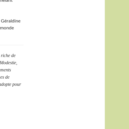
, Géraldine
e monde
t riche de
 Modestie,
tements
es de
 adopte pour