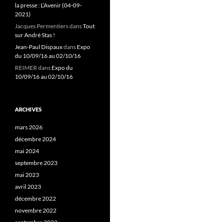
la presse : L’Avenir (04-09-
2021)
Jacques Permentiers
dans
Tout
sur André Stas !
Jean-Paul Dispaux
dans
Expo
du 10/09/16 au 02/10/16
REIMER
dans
Expo du
10/09/16 au 02/10/16
ARCHIVES
mars 2026
décembre 2024
mai 2024
septembre 2023
mai 2023
avril 2023
décembre 2022
novembre 2022