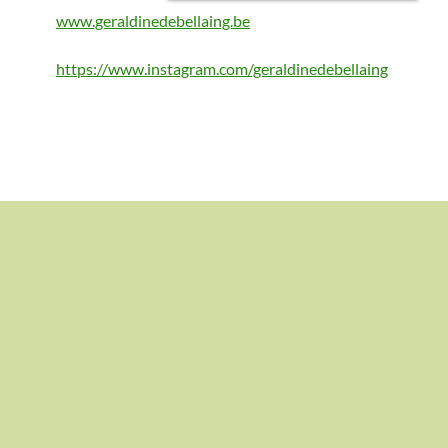
www.geraldinedebellaing.be
https://www.instagram.com/geraldinedebellaing