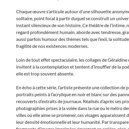
Chaque œuvre s’articule autour d’une silhouette anonym
solitaire, point focal à partir duquel se construit un unive
instant silencieux de son histoire. Ce théâtre de l’intime, 
regard profondément humain, aborde avec tendresse, gra
aussi parfois humour des thèmes tels que l’exil, la solitude
fragilité de nos existences modernes.
Loin de tout effet spectaculaire, les collages de Géraldine
invitent à la contemplation et tentent d’insuffler de la poé
elle est trop souvent absente.
En écho à cette série, l’artiste présente une collection de p
portraits peints à l’acrylique en noir et blanc sur des pan
recouverts d’extraits de journaux. Réalisés d’après ses pr
photographies prises à la volée dans la rue ou le métro d
villes où elle aime se promener, ces visages apparaissent 
leur densité émotionnelle et leur humanité. Par transpare
fragments d’images imprimées émergent en arrière-plan,