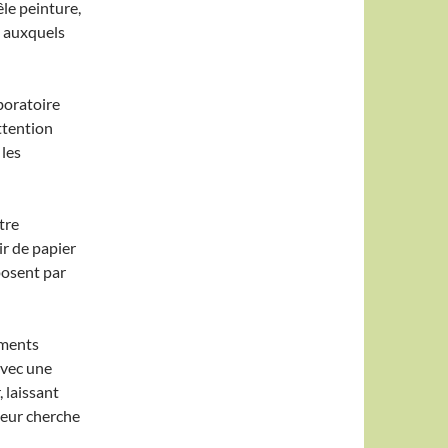
le peinture,
it auxquels
boratoire
ttention
 les
tre
ir de papier
posent par
gments
avec une
, laissant
teur cherche