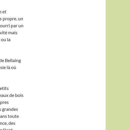
e et
rs propre, un
nourri par un
vité mais
 ou la
 de Bellaing
sie là où
etits
neaux de bois
opres
es grandes
dans toute
nce, des
 mêlant