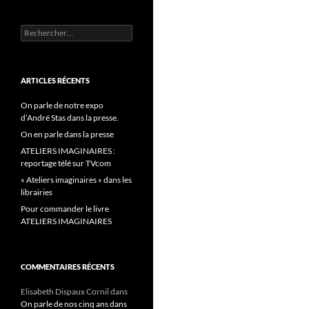
Rechercher :
ARTICLES RÉCENTS
On parle de notre expo
d’André Stas dans la presse.
On en parle dans la presse
ATELIERS IMAGINAIRES :
reportage télé sur TVcom
« Ateliers imaginaires » dans les
librairies
Pour commander le livre
ATELIERS IMAGINAIRES
COMMENTAIRES RÉCENTS
Elisabeth Dispaux Cornil
dans
On parle de nos cinq ans dans