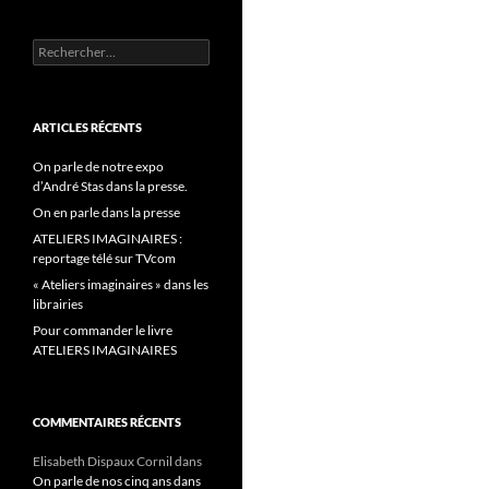
Rechercher :
ARTICLES RÉCENTS
On parle de notre expo
d’André Stas dans la presse.
On en parle dans la presse
ATELIERS IMAGINAIRES :
reportage télé sur TVcom
« Ateliers imaginaires » dans les
librairies
Pour commander le livre
ATELIERS IMAGINAIRES
COMMENTAIRES RÉCENTS
Elisabeth Dispaux Cornil
dans
On parle de nos cinq ans dans