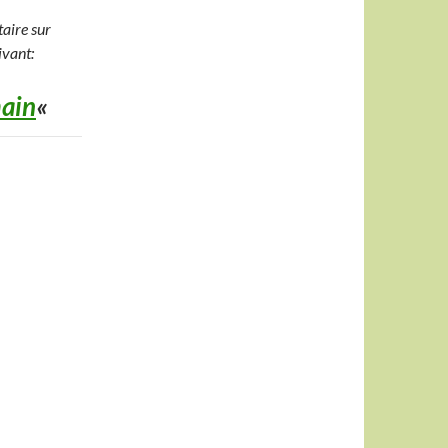
taire sur
ivant:
main
«