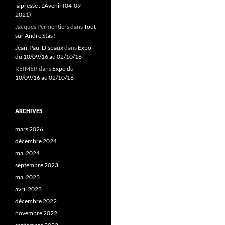
la presse : L’Avenir (04-09-
2021)
Jacques Permentiers
dans
Tout
sur André Stas !
Jean-Paul Dispaux
dans
Expo
du 10/09/16 au 02/10/16
REIMER
dans
Expo du
10/09/16 au 02/10/16
ARCHIVES
mars 2026
décembre 2024
mai 2024
septembre 2023
mai 2023
avril 2023
décembre 2022
novembre 2022