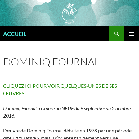
Aller
au
contenu
Recherche
ACCUEIL
MENU
PRINCI
DOMINIQ FOURNAL
CLIQUEZ ICI POUR VOIR QUELQUES-UNES DE SES
ŒUVRES
Dominiq Fournal a exposé au NEUF du 9 septembre au 2 octobre
2016.
L’œuvre de Dominiq Fournal débute en 1978 par une période
dite « figurative », mais il s’oriente rapidement vers une