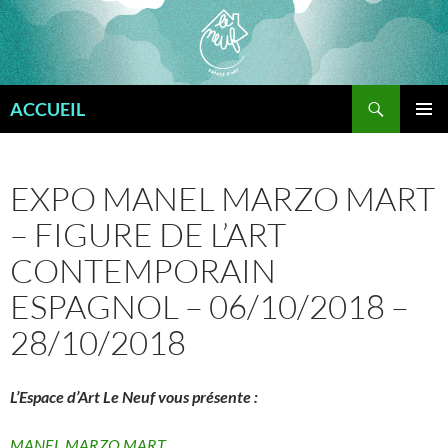
Aller
au
contenu
Recherche
ACCUEIL
MENU
PRINCI
EXPO MANEL MARZO MART
– FIGURE DE L’ART
CONTEMPORAIN
ESPAGNOL – 06/10/2018 –
28/10/2018
L’Espace d’Art Le Neuf vous présente :
MANEL MARZO MART