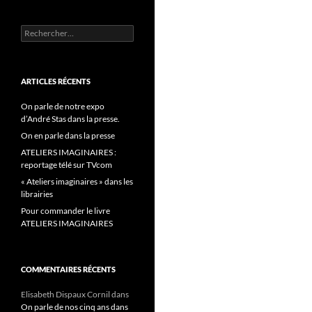
Rechercher :
ARTICLES RÉCENTS
On parle de notre expo
d’André Stas dans la presse.
On en parle dans la presse
ATELIERS IMAGINAIRES :
reportage télé sur TVcom
« Ateliers imaginaires » dans les
librairies
Pour commander le livre
ATELIERS IMAGINAIRES
COMMENTAIRES RÉCENTS
Elisabeth Dispaux Cornil
dans
On parle de nos cinq ans dans