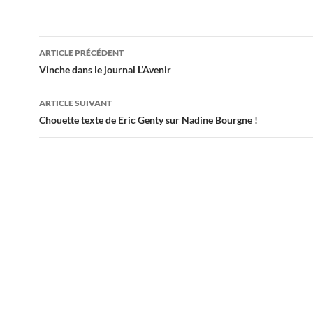
Navigation
ARTICLE PRÉCÉDENT
des
Vinche dans le journal L’Avenir
articles
ARTICLE SUIVANT
Chouette texte de Eric Genty sur Nadine Bourgne !