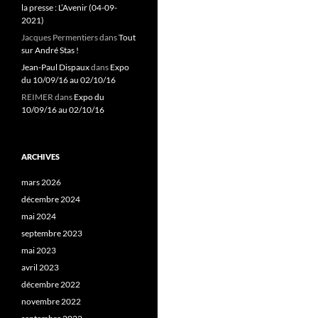
la presse : L’Avenir (04-09-
2021)
Jacques Permentiers
dans
Tout
sur André Stas !
Jean-Paul Dispaux
dans
Expo
du 10/09/16 au 02/10/16
REIMER
dans
Expo du
10/09/16 au 02/10/16
ARCHIVES
mars 2026
décembre 2024
mai 2024
septembre 2023
mai 2023
avril 2023
décembre 2022
novembre 2022